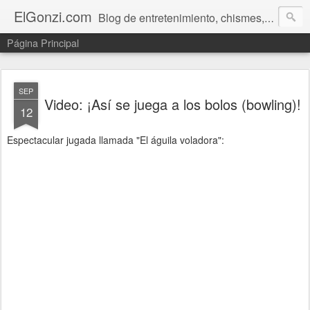
ElGonzi.com
Blog de entretenimiento, chismes, humor, farándula, curiosidades, ovnis, noticias calientes, fotos, videos, paranormal y ¡más!
Página Principal
SEP
Video: ¡Así se juega a los bolos (bowling)!
12
Espectacular jugada llamada "El águila voladora":