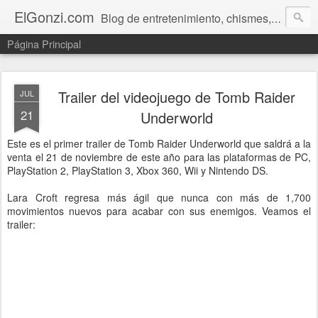
ElGonzi.com
Blog de entretenimiento, chismes, humor, farándula, curiosidades, ovnis, noticias calientes, fotos, videos, paranormal y ¡más!
Página Principal
Trailer del videojuego de Tomb Raider
JUL
21
Underworld
Este es el primer trailer de Tomb Raider Underworld que saldrá a la
venta el 21 de noviembre de este año para las plataformas de PC,
PlayStation 2, PlayStation 3, Xbox 360, Wii y Nintendo DS.
Lara Croft regresa más ágil que nunca con más de 1,700
movimientos nuevos para acabar con sus enemigos. Veamos el
trailer: