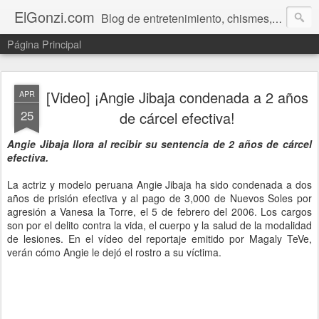
ElGonzi.com
Blog de entretenimiento, chismes, humor, farándula, curiosidades, ovnis, noticias calientes, fotos, videos, paranormal y ¡más!
Página Principal
[Video] ¡Angie Jibaja condenada a 2 años
APR
25
de cárcel efectiva!
Angie Jibaja llora al recibir su sentencia de 2 años de cárcel
efectiva.
La actriz y modelo peruana Angie Jibaja ha sido condenada a dos
años de prisión efectiva y al pago de 3,000 de Nuevos Soles por
agresión a Vanesa la Torre, el 5 de febrero del 2006. Los cargos
son por el delito contra la vida, el cuerpo y la salud de la modalidad
de lesiones. En el vídeo del reportaje emitido por Magaly TeVe,
verán cómo Angie le dejó el rostro a su víctima.