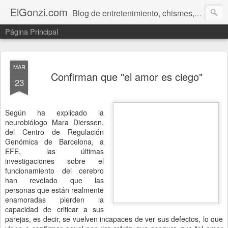
ElGonzi.com
Blog de entretenimiento, chismes, humor, farándula, curiosidades, ovnis, noticias calientes, fotos, videos, paranormal y ¡más!
Página Principal
MAR
Confirman que "el amor es ciego"
23
Según ha explicado la
neurobiólogo Mara Dierssen,
del Centro de Regulación
Genómica de Barcelona, a
EFE, las últimas
investigaciones sobre el
funcionamiento del cerebro
han revelado que las
personas que están realmente
enamoradas pierden la
capacidad de criticar a sus
parejas, es decir, se vuelven incapaces de ver sus defectos, lo que