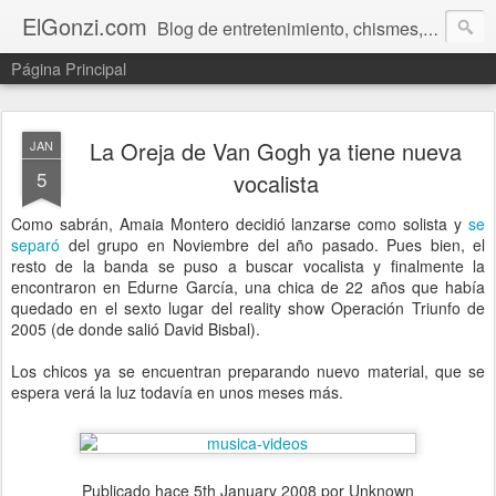
ElGonzi.com
Blog de entretenimiento, chismes, humor, farándula, curiosidades, ovnis, noticias calientes, fotos, videos, paranormal y ¡más!
Página Principal
La Oreja de Van Gogh ya tiene nueva
JAN
5
vocalista
Como sabrán, Amaia Montero decidió lanzarse como solista y
se
separó
del grupo en Noviembre del año pasado. Pues bien, el
resto de la banda se puso a buscar vocalista y finalmente la
encontraron en Edurne García, una chica de 22 años que había
quedado en el sexto lugar del reality show Operación Triunfo de
2005 (de donde salió David Bisbal).
Los chicos ya se encuentran preparando nuevo material, que se
espera verá la luz todavía en unos meses más.
Publicado hace
5th January 2008
por Unknown