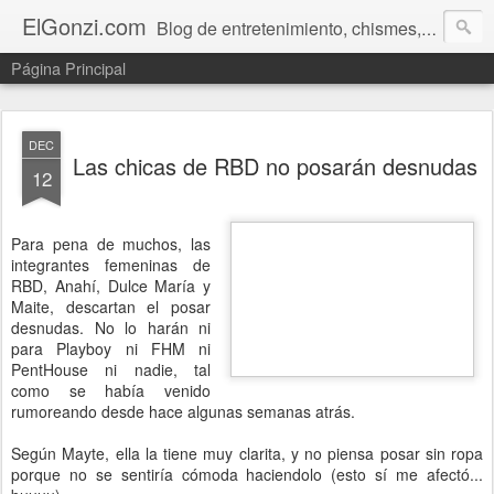
ElGonzi.com
Blog de entretenimiento, chismes, humor, farándula, curiosidades, ovnis, noticias calientes, fotos, videos, paranormal y ¡más!
Página Principal
DEC
Las chicas de RBD no posarán desnudas
12
Para pena de muchos, las
integrantes femeninas de
RBD,
Anahí, Dulce María y
Maite,
descartan el posar
desnudas. No lo harán ni
para Playboy ni FHM ni
PentHouse ni nadie, tal
como se había venido
rumoreando desde hace algunas semanas atrás.
Según Mayte, ella la tiene muy clarita, y no piensa posar sin ropa
porque no se sentiría cómoda haciendolo (esto sí me afectó...