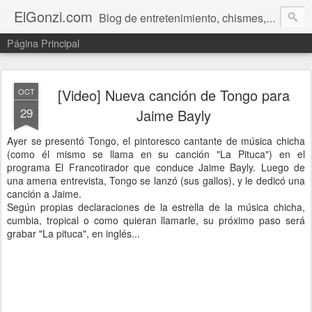
ElGonzi.com
Blog de entretenimiento, chismes, humor, farándula, curiosidades, ovnis, noticias calientes, fotos, videos, paranormal y ¡más!
Página Principal
[Video] Nueva canción de Tongo para
OCT
29
Jaime Bayly
Ayer se presentó Tongo, el pintoresco cantante de música chicha
(como él mismo se llama en su canción "La Pituca") en el
programa El Francotirador que conduce Jaime Bayly. Luego de
una amena entrevista, Tongo se lanzó (sus gallos), y le dedicó una
canción a Jaime.
Según propias declaraciones de la estrella de la música chicha,
cumbia, tropical o como quieran llamarle, su próximo paso será
grabar "La pituca", en inglés...