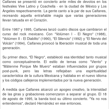
Caifanes se presentó en concierto ante miles de devotos en los
festivales Vive Latino y Coachella - en la ciudad de México y Los
Angeles respectivamente. La gente canto a la par de sus Caifanes,
recreando aquella entrañable magia que varias generaciones
llevan tatuada en el Corazón.
Entre 1987 y 1995, Caifanes lanzó cuatro discos que cambiaron el
curso del rock mexicano. Con "Volúmen I - El Negro" (1988),
"Volúmen II - El Diablito" (1990), "El Silencio" (1992) y "El Nervio del
Volcán" (1994), Caifanes provocó la liberación musical de toda una
generación.
Su primer disco, "El Negro", estableció esa identidad tanto musical
como conceptualmente. El estilo de temas como "Viento" y
"Mátenme Porque Me Muero" estaban influenciados por grupos
post-punk, pero las letras reflejaban una espiritualidad
característica de la cultura Mexicana y hablaba en el nuevo idioma
y los códigos callejeros implementados por la nueva generación.
A medida que Caifanes alcanzó un apogeo creativo, la intensidad
de las giras y grabaciones comenzaron a separar al grupo. El 18
de agosto de 1995, la banda tocó su último concierto. "Ya no nos
entendemos", declaró Hernández en ese entonces.