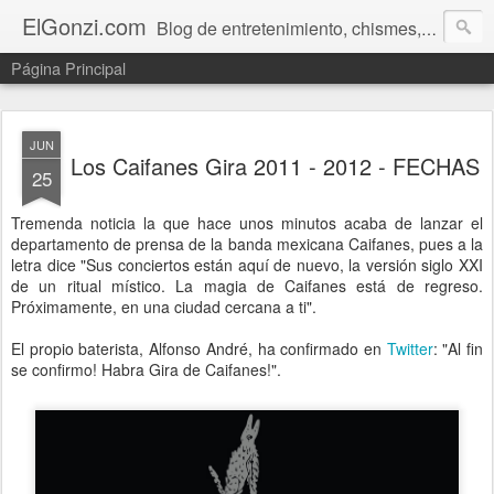
ElGonzi.com
Blog de entretenimiento, chismes, humor, farándula, curiosidades, ovnis, noticias calientes, fotos, videos, paranormal y ¡más!
Página Principal
JUN
Los Caifanes Gira 2011 - 2012 - FECHAS
25
Tremenda noticia la que hace unos minutos acaba de lanzar el
departamento de prensa de la banda mexicana Caifanes, pues a la
letra dice "Sus conciertos están aquí de nuevo, la versión siglo XXI
de un ritual místico. La magia de Caifanes está de regreso.
Próximamente, en una ciudad cercana a ti".
El propio baterista, Alfonso André, ha confirmado en
Twitter
: "Al fin
se confirmo! Habra Gira de Caifanes!".