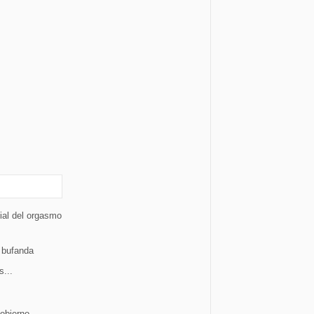
ial del orgasmo
 bufanda
s...
gobierno