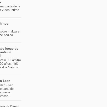
e
mar parte de la
n vídeo íntimo
chinos
sobre malware
 he podido
ado luego de
rante un
l
asil: El árbitro
20 años, hirió
ir dos Santos
an Leon
o de Susan
peruano de
e puede
famoso...
oso de David