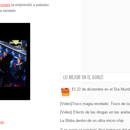
nojado
la emprendió a patadas
ba sentado.
LO MEJOR EN EL GONZI
El 22 de diciembre es el Día Mund
[Video]Truco magia revelado: Truco de la
[Video] Efecto de las drogas en las araña
La Biblia dentro de un ultra micro chip
ivo
"Los ovnis sí existen" dice portavoz del 