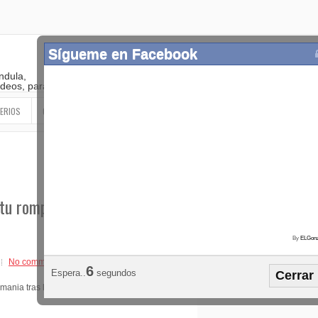
Sígueme en Facebook
ndula,
 videos, paranormal
ERIOS
OTROS
SIGUEME EN LAS REDES SOCIALES
tu rompió banca por
By
ELGonz
Popular
Etiquetas
Horósco
No comments
5
Espera..
segundos
Cerrar
¡SÍGUEME EN FACEBOOK!
mania tras la