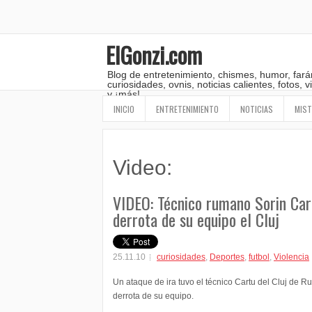
ElGonzi.com
Blog de entretenimiento, chismes, humor, fará
curiosidades, ovnis, noticias calientes, fotos,
y ¡más!
INICIO
ENTRETENIMIENTO
NOTICIAS
MIST
Video:
VIDEO: Técnico rumano Sorin Car
derrota de su equipo el Cluj
25.11.10
curiosidades
,
Deportes
,
futbol
,
Violencia
Un ataque de ira tuvo el técnico Cartu del Cluj de Ru
derrota de su equipo.