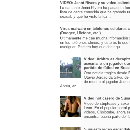
VIDEO: Jenni Rivera y su video calient
La cantante Jenni Rivera ha pasado a for
lista de gente conocida que ha grabado u
sexual, y que ha visto la luz...
Virus malware en teléfonos celulares 
(Doogee, Ulefone, etc.)
Últimamente me cae mucha información 
en los teléfonos chinos, y esto es lo que
averiguar: Primero hay que decir qu...
Video: Árbitro es decapit
asesinar a un jugador du
partido de fútbol en Brasi
Otra noticia trágica desde Br
Otavio Jordao da Silva, de 
de muerte al jugador Josen
Abreu, en ...
Video hot casero de Sus
Video de striptease y sex
Leon. En el popular portal 
videos, Cholotube, ahora s
encontrar buena parte del 
Supuesto video escandal