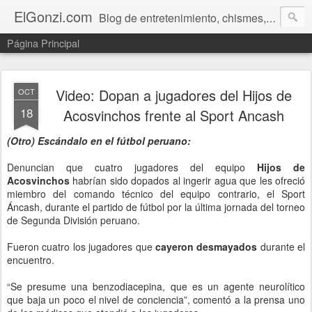
ElGonzi.com
Blog de entretenimiento, chismes, humor, farándula, curiosidades, ovnis, noticias calientes, fotos, videos, paranormal y ¡más!
Página Principal
Video: Dopan a jugadores del Hijos de
OCT
18
Acosvinchos frente al Sport Ancash
(Otro) Escándalo en el fútbol peruano:
Denuncian que cuatro jugadores del equipo
Hijos de
Acosvinchos
habrían sido dopados al ingerir agua que les ofreció
miembro del comando técnico del equipo contrario, el Sport
Áncash, durante el partido de fútbol por la última jornada del torneo
de Segunda División peruano.
Fueron cuatro los jugadores que
cayeron desmayados
durante el
encuentro.
“Se presume una benzodiacepina, que es un agente neurolítico
que baja un poco el nivel de conciencia”, comentó a la prensa uno