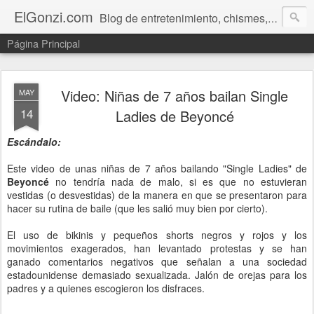
ElGonzi.com
Blog de entretenimiento, chismes, humor, farándula, curiosidades, ovnis, noticias calientes, fotos, videos, paranormal y ¡más!
Página Principal
Video: Niñas de 7 años bailan Single
MAY
14
Ladies de Beyoncé
Escándalo:
Este video de unas niñas de 7 años bailando "Single Ladies" de
Beyoncé
no tendría nada de malo, si es que no estuvieran
vestidas (o desvestidas) de la manera en que se presentaron para
hacer su rutina de baile (que les salió muy bien por cierto).
El uso de bikinis y pequeños shorts negros y rojos y los
movimientos exagerados, han levantado protestas y se han
ganado comentarios negativos que señalan a una sociedad
estadounidense demasiado sexualizada. Jalón de orejas para los
padres y a quienes escogieron los disfraces.