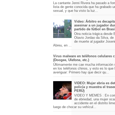
La cantante Jenni Rivera ha pasado a for
lista de gente conocida que ha grabado u
sexual, y que ha visto la luz...
Video: Árbitro es decapit
asesinar a un jugador du
partido de fútbol en Brasi
Otra noticia trágica desde Br
Otavio Jordao da Silva, de 
de muerte al jugador Josen
Abreu, en ...
Virus malware en teléfonos celulares 
(Doogee, Ulefone, etc.)
Últimamente me cae mucha información 
en los teléfonos chinos, y esto es lo que
averiguar: Primero hay que decir qu...
VIDEO: Mujer ebria es det
policía y muestra el trase
PERÚ)
VIDEO Y MEMES : En com
de ebriedad, una mujer oca
accidente en el distrito lim
luego de chocar su vehícul...