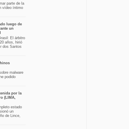
mar parte de la
n vídeo íntimo
ado luego de
rante un
l
asil: El árbitro
20 años, hirió
ir dos Santos
chinos
sobre malware
 he podido
enida por la
ro (LIMA,
pleto estado
sionó un
eño de Lince,