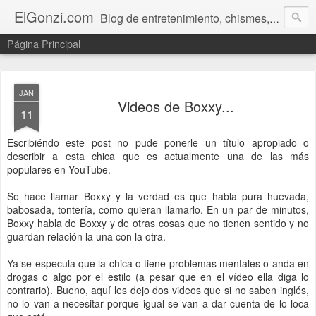
ElGonzi.com
Blog de entretenimiento, chismes, humor, farándula, curiosidades, ovnis, noticias calientes, fotos, videos, paranormal y ¡más!
Página Principal
JAN
Videos de Boxxy...
11
Escribiéndo este post no pude ponerle un título apropiado o
describir a esta chica que es actualmente una de las más
populares en YouTube.
Se hace llamar Boxxy y la verdad es que habla pura huevada,
babosada, tontería, como quieran llamarlo. En un par de minutos,
Boxxy habla de Boxxy y de otras cosas que no tienen sentido y no
guardan relación la una con la otra.
Ya se especula que la chica o tiene problemas mentales o anda en
drogas o algo por el estilo (a pesar que en el vídeo ella diga lo
contrario). Bueno, aquí les dejo dos videos que si no saben inglés,
no lo van a necesitar porque igual se van a dar cuenta de lo loca