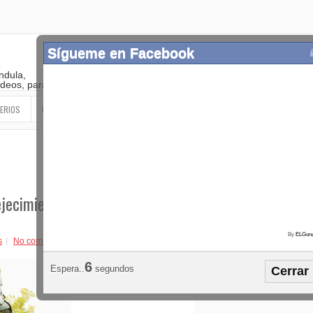
ndula,
 videos, paranormal
ERIOS
OTROS
SIGUEME EN LAS REDES SOCIALES
ejecimiento
s
No comments
Popular
Etiquetas
Horósco
¡SÍGUEME EN FACEBOOK!