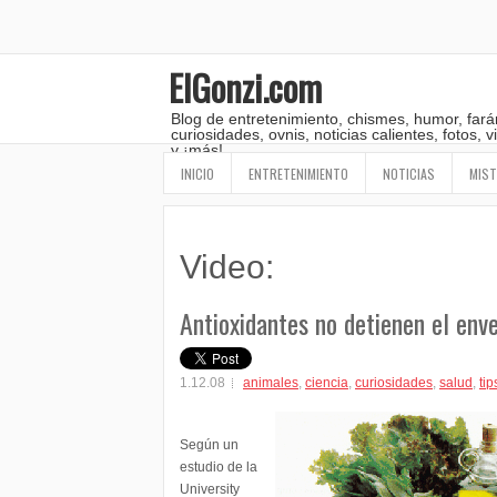
ElGonzi.com
Blog de entretenimiento, chismes, humor, fará
curiosidades, ovnis, noticias calientes, fotos,
y ¡más!
INICIO
ENTRETENIMIENTO
NOTICIAS
MIST
Video:
Antioxidantes no detienen el env
1.12.08
animales
,
ciencia
,
curiosidades
,
salud
,
tip
Según un
estudio de la
University