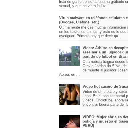
lista de gente conocida que ha grabado u
sexual, y que ha visto la luz...
Virus malware en teléfonos celulares 
(Doogee, Ulefone, etc.)
Últimamente me cae mucha información 
en los teléfonos chinos, y esto es lo que
averiguar: Primero hay que decir qu...
Video: Árbitro es decapit
asesinar a un jugador du
partido de fútbol en Brasi
Otra noticia trágica desde Br
Otavio Jordao da Silva, de 
de muerte al jugador Josen
Abreu, en ...
Video hot casero de Sus
Video de striptease y sex
Leon. En el popular portal 
videos, Cholotube, ahora s
encontrar buena parte del 
VIDEO: Mujer ebria es det
policía y muestra el trase
PERÚ)