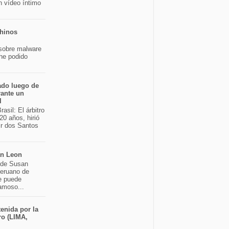
n vídeo íntimo
chinos
sobre malware
 he podido
ado luego de
rante un
l
asil: El árbitro
20 años, hirió
ir dos Santos
an Leon
o de Susan
peruano de
e puede
famoso...
enida por la
ro (LIMA,