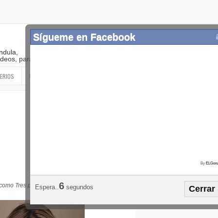
Sígueme en Facebook
ndula,
 videos, paranormal
ERIOS
OTROS
SIGUEME EN LAS REDES SOCIALES
By
ELGonz
Popular
Etiquetas
Horósco
5
como Tres por tres
Espera..
segundos
Cerrar
¡SÍGUEME EN FACEBOOK!