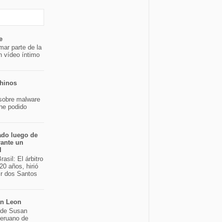
e
mar parte de la
n vídeo íntimo
chinos
sobre malware
 he podido
ado luego de
rante un
l
asil: El árbitro
20 años, hirió
ir dos Santos
an Leon
o de Susan
peruano de