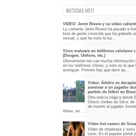
NOTICIAS HOT!
VIDEO: Jenni Rivera y su video calient
La cantante Jenni Rivera ha pasado a for
lista de gente conocida que ha grabado u
sexual, y que ha visto la luz...
Virus malware en teléfonos celulares 
(Doogee, Ulefone, etc.)
Últimamente me cae mucha información 
en los teléfonos chinos, y esto es lo que
averiguar: Primero hay que decir qu...
Video: Árbitro es decapit
asesinar a un jugador du
partido de fútbol en Brasi
Otra noticia trágica desde Br
Otavio Jordao da Silva, de 
de muerte al jugador Josen
Abreu, en ...
Video hot casero de Sus
Video de striptease y sex
Leon. En el popular portal 