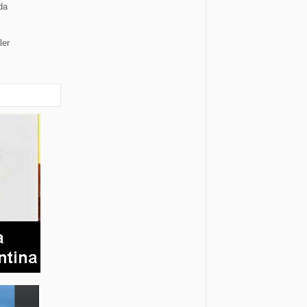
da
ler