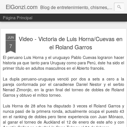
ElGonzi.com
Blog de entretenimiento, chismes, humor, farándula, curiosidades, ovnis, noticias calientes, fotos, videos, paranormal y ¡más!
Página Principal
Video - Victoria de Luis Horna/Cuevas en
JUN
7
el Roland Garros
El peruano Luis Horna y el uruguayo Pablo Cuevas lograron hacer
historia ya que tanto para Uruguay como para Perú, éste ha sido el
primer título en adultos masculinos en el Abierto francés.
La dupla peruano-uruguaya venció por dos a sets a cero a la
pareja conformada por el canadiense Daniel Nestor y el serbio
Nenad Zimonjic, en la gran final del torneo de dobles de Roland
Garros y obtuvo el mítico torneo.
Luis Horna de 28 años ha disputado 3 veces el Roland Garros y
nunca pasó de la primera ronda, actualmente ocupa el puesto 43
en el ranking de dobles pero tiene experiencia con Juan Mónaco,
al ganar el torneo de Auckland el 12 de enero de este año y con