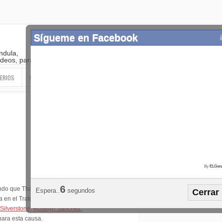
Sígueme en Facebook
ndula,
 videos, paranormal
ERIOS
OTROS
SIGUEME EN LAS REDES SOCIALES
By
ELGonz
Popular
Etiquetas
Horósco
5
ndo que Thalia
Espera..
segundos
Cerrar
¡SÍGUEME EN FACEBOOK!
 en el Trato de los Animales,
 Silverstone,
Roselyn Sanchez
,
para esta causa.