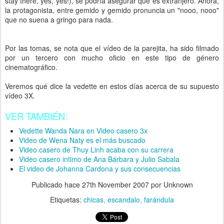
stay there, yes, yes!), se podría asegurar que es extranjero. Ahora,
la protagonista, entre gemido y gemido pronuncia un "nooo, nooo"
que no suena a gringo para nada.
Por las tomas, se nota que el vídeo de la parejita, ha sido filmado
por un tercero con mucho oficio en este tipo de género
cinematográfico.
Veremos qué dice la vedette en estos días acerca de su supuesto
vídeo 3X.
VER TAMBIÉN:
Vedette Wanda Nara en Video casero 3x
Video de Wena Naty es el más buscado
Video casero de Thuy Linh acaba con su carrera
Video casero intimo de Ana Bárbara y Julio Sabala
El video de Johanna Cardona y sus consecuencias
Publicado hace
27th November 2007
por Unknown
Etiquetas:
chicas
escandalo
farándula