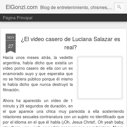
ElGonzi.com
Blog de entretenimiento, chismes, humor, farándula, curiosidades, ovnis, noticias calientes, fotos, videos, paranormal y ¡más!
Página Principal
¿El video casero de Luciana Salazar es
NOV
27
real?
Hacía unos meses atrás, la vedette
argentina, había dicho que existía un
vídeo porno casero de ella con un ex
enamorado suyo y que esperaba que
no se hiciera público porque él mismo
le había dicho que nunca destruyó la
filmación.
Ahora ha aparecido un vídeo de 1
minuto y 29 segundos de duración, en
el que aparece una chica muy parecida a ella sosteniendo
relaciones sexuales contranatura con un sujeto no identificado que
por el idioma en el que él habla (¡Oh, Jesus Christ!, Oh yeah baby,