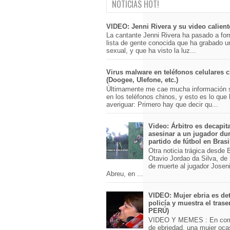
NOTICIAS HOT!
VIDEO: Jenni Rivera y su video calient
La cantante Jenni Rivera ha pasado a for
lista de gente conocida que ha grabado u
sexual, y que ha visto la luz...
Virus malware en teléfonos celulares 
(Doogee, Ulefone, etc.)
Últimamente me cae mucha información 
en los teléfonos chinos, y esto es lo que
averiguar: Primero hay que decir qu...
Video: Árbitro es decapit
asesinar a un jugador du
partido de fútbol en Brasi
Otra noticia trágica desde Br
Otavio Jordao da Silva, de 
de muerte al jugador Josen
Abreu, en ...
VIDEO: Mujer ebria es det
policía y muestra el trase
PERÚ)
VIDEO Y MEMES : En com
de ebriedad, una mujer oca