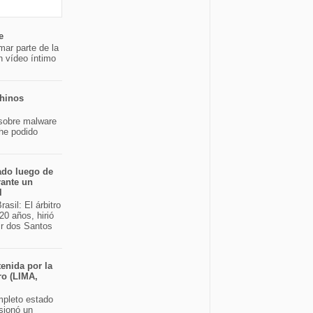
e
mar parte de la
n vídeo íntimo
chinos
sobre malware
 he podido
ado luego de
rante un
l
asil: El árbitro
20 años, hirió
ir dos Santos
enida por la
ro (LIMA,
pleto estado
sionó un