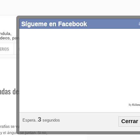
Sígueme en Facebook
ndula,
 videos, paranormal
ERIOS
OTROS
SIGUEME EN LAS REDES SOCIALES
adas desde un ángulo
By
ELGonz
Popular
Etiquetas
Horósco
2
Espera..
segundos
Cerrar
¡SÍGUEME EN FACEBOOK!
rafías se vuelven
 el ángulo se juntan. Si no,