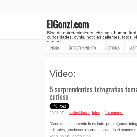
ElGonzi.com
Blog de entretenimiento, chismes, humor, fará
curiosidades, ovnis, noticias calientes, fotos,
y ¡más!
INICIO
ENTRETENIMIENTO
NOTICIAS
MIST
Video:
5 sorprendentes fotografias tom
curioso
29.11.07
curiosidades
,
fotos
1 comment
Dicen que el momento lo es todo, pero algunas fotog
brillantes, graciosas o surreales cuando el momento y
vean las siguientes fotos: