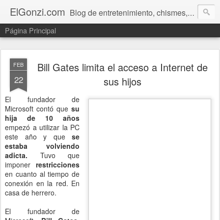
ElGonzi.com
Blog de entretenimiento, chismes, humor, farándula, curiosidades, ovnis, noticias calientes, fotos, videos, paranormal y ¡más!
Página Principal
Bill Gates limita el acceso a Internet de
FEB
22
sus hijos
El fundador de
Microsoft contó que
su
hija de 10 años
empezó a utilizar la PC
este año y que
se
estaba volviendo
adicta.
Tuvo que
imponer
restricciones
en cuanto al tiempo de
conexión en la red. En
casa de herrero.
El fundador de