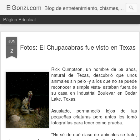
ElGonzi.com
Blog de entretenimiento, chismes, humor, farándula, curiosidades, ovnis, noticias calientes, fotos, videos, paranormal y ¡más!
Página Principal
JUN
Fotos: El Chupacabras fue visto en Texas
2
Rick Cumptson, un hombre de 59 años,
natural de Texas, descubrió que unos
animales sin pelo -y a los que no se puede
reconocer a simple vista- estaban fuera de
su casa en Industrial Boulevar en Cedar
Lake, Texas.
Asustado, permaneció lejos de las
pequeñas criaturas pero antes les tomó
fotografías para tener como prueba.
"No sé de qué clase de animales se trate,