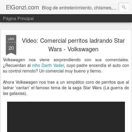
ElGonzi.com
Blog de entretenimiento, chismes, humor, farándula, curiosidades, ovnis, noticias calientes, fotos, videos, paranormal y ¡más!
Página Principal
Video: Comercial perritos ladrando Star
JAN
20
Wars - Volkswagen
Volkswagen nos viene sorprendiendo con sus comerciales.
¿Recuerdan al
niño Darth Vader
, cuyo padre encendía el auto con
su control remoto? Un comercial muy bueno y tierno.
Ahora Volkswagen nos trae a un simpático coro de perritos que al
ladrar 'cantan' el famoso tema de la saga Star Wars (La guerra de
las galaxias).