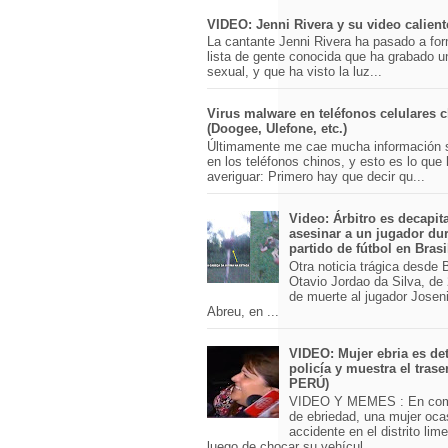
VIDEO: Jenni Rivera y su video calient
La cantante Jenni Rivera ha pasado a for
lista de gente conocida que ha grabado u
sexual, y que ha visto la luz...
Virus malware en teléfonos celulares 
(Doogee, Ulefone, etc.)
Últimamente me cae mucha información 
en los teléfonos chinos, y esto es lo que
averiguar: Primero hay que decir qu...
Video: Árbitro es decapit
asesinar a un jugador du
partido de fútbol en Brasi
Otra noticia trágica desde Br
Otavio Jordao da Silva, de 
de muerte al jugador Josen
Abreu, en ...
VIDEO: Mujer ebria es det
policía y muestra el trase
PERÚ)
VIDEO Y MEMES : En com
de ebriedad, una mujer oca
accidente en el distrito lim
luego de chocar su vehícul...