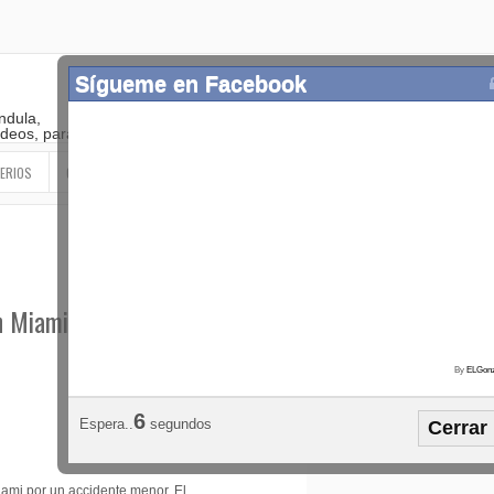
Sígueme en Facebook
ndula,
 videos, paranormal
ERIOS
OTROS
SIGUEME EN LAS REDES SOCIALES
n Miami - Con
By
ELGonz
Popular
Etiquetas
Horósco
5
Espera..
segundos
Cerrar
¡SÍGUEME EN FACEBOOK!
ami por un accidente menor. El