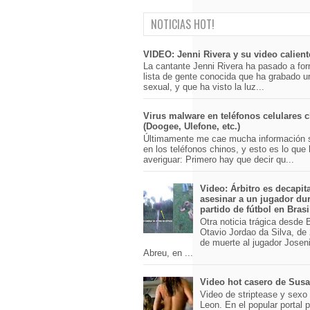
NOTICIAS HOT!
VIDEO: Jenni Rivera y su video calient
La cantante Jenni Rivera ha pasado a for
lista de gente conocida que ha grabado u
sexual, y que ha visto la luz...
Virus malware en teléfonos celulares 
(Doogee, Ulefone, etc.)
Últimamente me cae mucha información 
en los teléfonos chinos, y esto es lo que
averiguar: Primero hay que decir qu...
Video: Árbitro es decapit
asesinar a un jugador du
partido de fútbol en Brasi
Otra noticia trágica desde Br
Otavio Jordao da Silva, de 
de muerte al jugador Josen
Abreu, en ...
Video hot casero de Sus
Video de striptease y sex
Leon. En el popular portal 