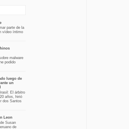
e
mar parte de la
n vídeo íntimo
chinos
sobre malware
 he podido
ado luego de
rante un
l
asil: El árbitro
20 años, hirió
ir dos Santos
an Leon
o de Susan
peruano de