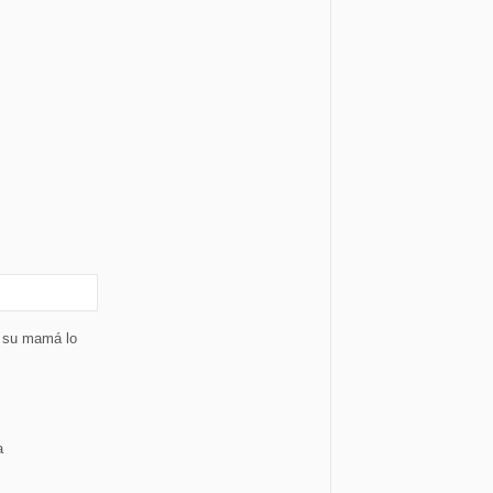
e su mamá lo
a