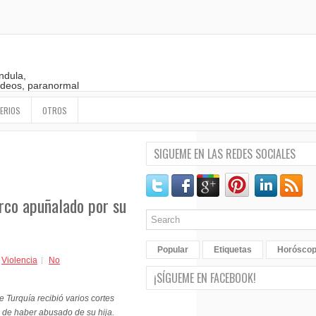
ndula,
 videos, paranormal
ERIOS
OTROS
SIGUEME EN LAS REDES SOCIALES
urco apuñalado por su
Popular
Etiquetas
Horósco
,
Violencia
No
¡SÍGUEME EN FACEBOOK!
 Turquía recibió varios cortes
 de haber abusado de su hija.