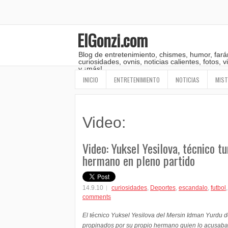
ElGonzi.com
Blog de entretenimiento, chismes, humor, fará
curiosidades, ovnis, noticias calientes, fotos,
y ¡más!
INICIO
ENTRETENIMIENTO
NOTICIAS
MIST
Video:
Video: Yuksel Yesilova, técnico t
hermano en pleno partido
14.9.10
curiosidades
,
Deportes
,
escandalo
,
futbol
comments
El técnico Yuksel Yesilova del Mersin Idman Yurdu de
propinados por su propio hermano quien lo acusaba