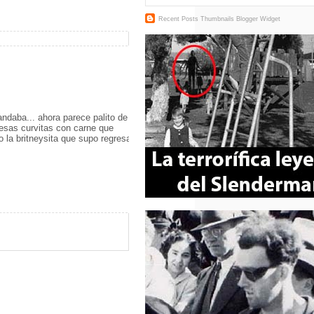
Recent Posts Thumbnails
Blogger Widget
andaba... ahora parece palito de
 esas curvitas con carne que
o la britneysita que supo regresar