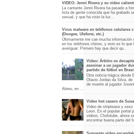
VIDEO: Jenni Rivera y su video calient
La cantante Jenni Rivera ha pasado a for
lista de gente conocida que ha grabado u
sexual, y que ha visto la luz...
Virus malware en teléfonos celulares 
(Doogee, Ulefone, etc.)
Últimamente me cae mucha información 
en los teléfonos chinos, y esto es lo que
averiguar: Primero hay que decir qu...
Video: Árbitro es decapit
asesinar a un jugador du
partido de fútbol en Brasi
Otra noticia trágica desde Br
Otavio Jordao da Silva, de 
de muerte al jugador Josen
Abreu, en ...
Video hot casero de Sus
Video de striptease y sex
Leon. En el popular portal 
videos, Cholotube, ahora s
encontrar buena parte del 
Supuesto video escandal