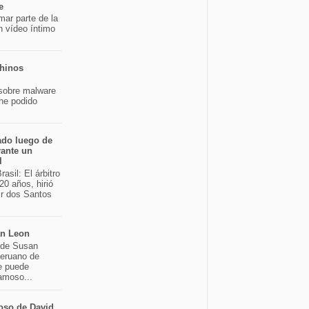
e
mar parte de la
n vídeo íntimo
chinos
sobre malware
 he podido
ado luego de
rante un
l
asil: El árbitro
20 años, hirió
ir dos Santos
an Leon
o de Susan
peruano de
e puede
famoso...
oso de David