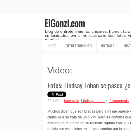
ElGonzi.com
Blog de entretenimiento, chismes, humor, fará
curiosidades, ovnis, noticias calientes, fotos,
y ¡más!
INICIO
ENTRETENIMIENTO
NOTICIAS
MIST
Video:
Fotos: Lindsay Lohan se pasea ¿e
29.4.09
farándula
,
Lindsay Lohan
2 comments
Muchos dicen que son bragas pero a mi me parece -y
cierto- que se trata de un bikini. Ayer les contaba 
manera de relajarse de su reciente ruptura con la 
noticia por estas fotos en las que camina por la ciud