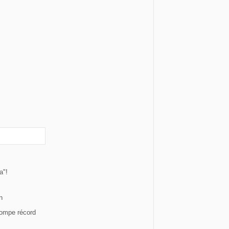
a"!
n
rompe récord