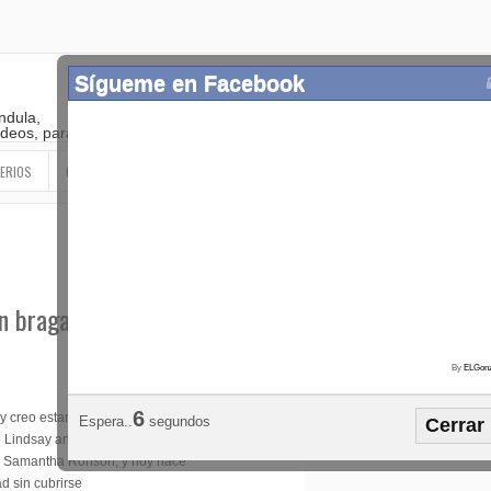
Sígueme en Facebook
ndula,
 videos, paranormal
ERIOS
OTROS
SIGUEME EN LAS REDES SOCIALES
n bragas o en bikini?
By
ELGonz
Popular
Etiquetas
Horósco
5
 creo estar en lo
Espera..
segundos
Cerrar
¡SÍGUEME EN FACEBOOK!
que Lindsay andaba por Hawaii a
DJ Samantha Ronson, y hoy hace
ad sin cubrirse