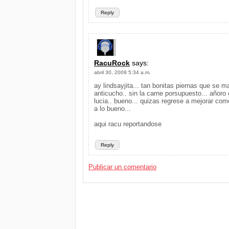
Reply
RacuRock
says:
abril 30, 2009 5:34 a.m.
ay lindsayjita... tan bonitas piernas que se m
anticucho.. sin la carne porsupuesto... añoro
lucia.. bueno... quizas regrese a mejorar com
a lo bueno...
aqui racu reportandose
Reply
Publicar un comentario