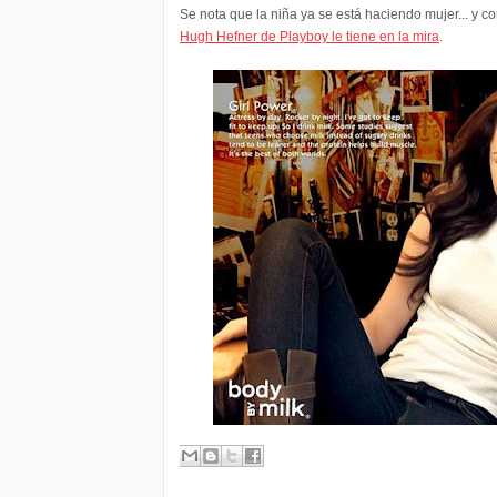
Se nota que la niña ya se está haciendo mujer... y 
Hugh Hefner de Playboy le tiene en la mira
.