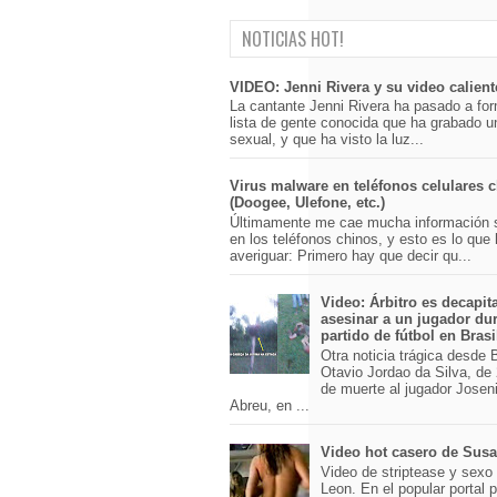
NOTICIAS HOT!
VIDEO: Jenni Rivera y su video calient
La cantante Jenni Rivera ha pasado a for
lista de gente conocida que ha grabado u
sexual, y que ha visto la luz...
Virus malware en teléfonos celulares 
(Doogee, Ulefone, etc.)
Últimamente me cae mucha información 
en los teléfonos chinos, y esto es lo que
averiguar: Primero hay que decir qu...
Video: Árbitro es decapit
asesinar a un jugador du
partido de fútbol en Brasi
Otra noticia trágica desde Br
Otavio Jordao da Silva, de 
de muerte al jugador Josen
Abreu, en ...
Video hot casero de Sus
Video de striptease y sex
Leon. En el popular portal 