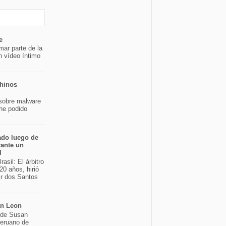
e
mar parte de la
n vídeo íntimo
chinos
sobre malware
 he podido
ado luego de
rante un
l
asil: El árbitro
20 años, hirió
ir dos Santos
an Leon
o de Susan
peruano de