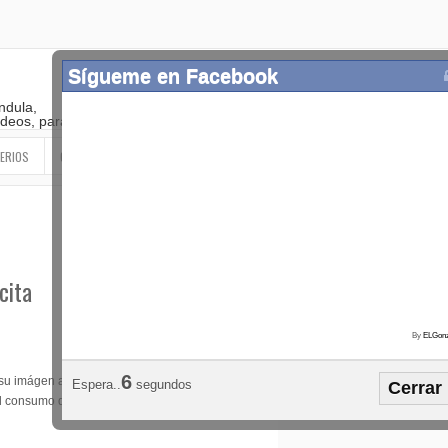
Sígueme en Facebook
ndula,
 videos, paranormal
ERIOS
OTROS
SIGUEME EN LAS REDES SOCIALES
cita
By
ELGonz
Popular
Etiquetas
Horósco
1
 su imágen a la
Espera..
segundos
Cerrar
¡SÍGUEME EN FACEBOOK!
l consumo de leche en la