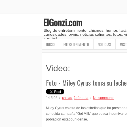
ElGonzi.com
Blog de entretenimiento, chismes, humor, fará
curiosidades, ovnis, noticias calientes, fotos,
y ¡más!
INICIO
ENTRETENIMIENTO
NOTICIAS
MIST
Video:
Foto - Miley Cyrus toma su leche
14.5.08
chicas
,
farándula
No comments
Miley Cyrus es otra de las estrellas que ha prestado
conocida campaña "Got Milk" que busca incentivar e
población estadounidense.