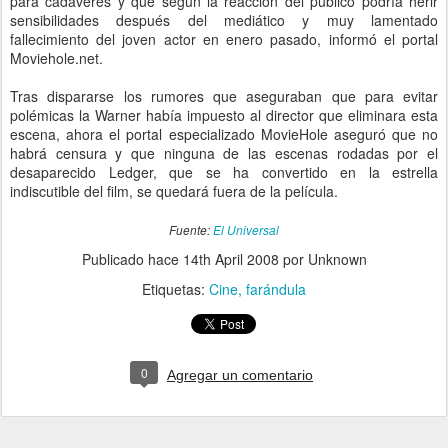
para cadáveres y que según la reacción del público podría herir
sensibilidades después del mediático y muy lamentado
fallecimiento del joven actor en enero pasado, informó el portal
Moviehole.net.
Tras dispararse los rumores que aseguraban que para evitar
polémicas la Warner había impuesto al director que eliminara esta
escena, ahora el portal especializado MovieHole aseguró que no
habrá censura y que ninguna de las escenas rodadas por el
desaparecido Ledger, que se ha convertido en la estrella
indiscutible del film, se quedará fuera de la película.
Fuente:
El Universal
Publicado hace
14th April 2008
por Unknown
Etiquetas:
Cine
farándula
0
Agregar un comentario