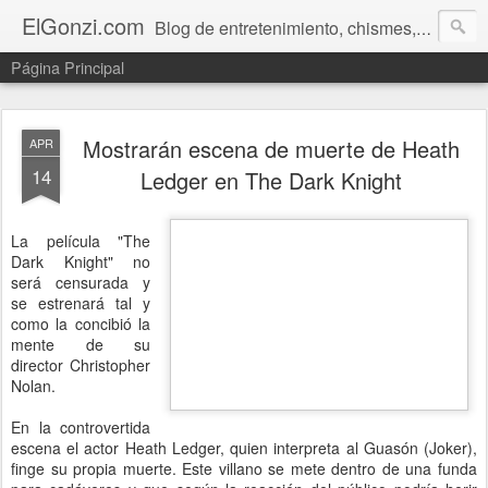
ElGonzi.com
Blog de entretenimiento, chismes, humor, farándula, curiosidades, ovnis, noticias calientes, fotos, videos, paranormal y ¡más!
Página Principal
Mostrarán escena de muerte de Heath
APR
14
Ledger en The Dark Knight
La película "The
Dark Knight" no
será censurada y
se estrenará tal y
como la concibió la
mente de su
director Christopher
Nolan.
En la controvertida
escena el actor Heath Ledger, quien interpreta al Guasón (Joker),
finge su propia muerte. Este villano se mete dentro de una funda