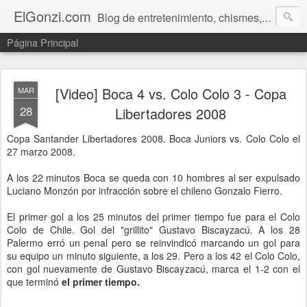
ElGonzi.com
Blog de entretenimiento, chismes, humor, farándula, curiosidades, ovnis, noticias calientes, fotos, videos, paranormal y ¡más!
Página Principal
[Video] Boca 4 vs. Colo Colo 3 - Copa
MAR
28
Libertadores 2008
Copa Santander Libertadores 2008. Boca Juniors vs. Colo Colo el
27 marzo 2008.
A los 22 minutos Boca se queda con 10 hombres al ser expulsado
Luciano Monzón por infracción sobre el chileno Gonzalo Fierro.
El primer gol a los 25 minutos del primer tiempo fue para el Colo
Colo de Chile. Gol del "grillito" Gustavo Biscayzacú. A los 28
Palermo erró un penal pero se reinvindicó marcando un gol para
su equipo un minuto siguiente, a los 29. Pero a los 42 el Colo Colo,
con gol nuevamente de Gustavo Biscayzacú, marca el 1-2 con el
que terminó
el primer tiempo.