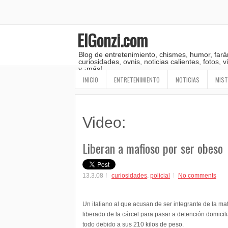
ElGonzi.com
Blog de entretenimiento, chismes, humor, fará
curiosidades, ovnis, noticias calientes, fotos,
y ¡más!
INICIO
ENTRETENIMIENTO
NOTICIAS
MIST
Video:
Liberan a mafioso por ser obeso
13.3.08
curiosidades
,
policial
No comments
Un italiano al que acusan de ser integrante de la maf
liberado de la cárcel para pasar a detención domicilia
todo debido a sus 210 kilos de peso.