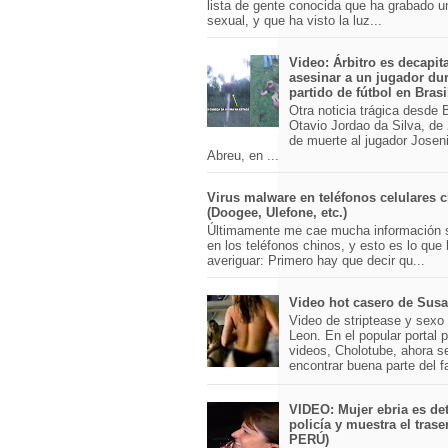
lista de gente conocida que ha grabado u
sexual, y que ha visto la luz...
Video: Árbitro es decapit
asesinar a un jugador du
partido de fútbol en Brasi
Otra noticia trágica desde Br
Otavio Jordao da Silva, de 
de muerte al jugador Josen
Abreu, en ...
Virus malware en teléfonos celulares 
(Doogee, Ulefone, etc.)
Últimamente me cae mucha información 
en los teléfonos chinos, y esto es lo que
averiguar: Primero hay que decir qu...
Video hot casero de Sus
Video de striptease y sex
Leon. En el popular portal 
videos, Cholotube, ahora s
encontrar buena parte del 
VIDEO: Mujer ebria es det
policía y muestra el trase
PERÚ)