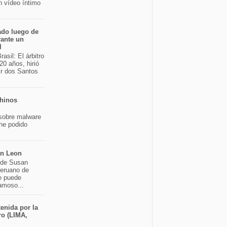
n vídeo íntimo
ado luego de
rante un
l
asil: El árbitro
20 años, hirió
ir dos Santos
chinos
sobre malware
 he podido
an Leon
o de Susan
peruano de
e puede
famoso...
enida por la
ro (LIMA,