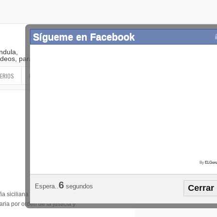
Sígueme en Facebook
ndula,
 videos, paranormal
ERIOS
OTROS
SIGUEME EN LAS REDES SOCIALES
By
ELGonz
Popular
Etiquetas
Horósco
5
Espera..
segundos
Cerrar
¡SÍGUEME EN FACEBOOK!
ia siciliana Cosa Nostra, fue
ria por orden de la justicia y