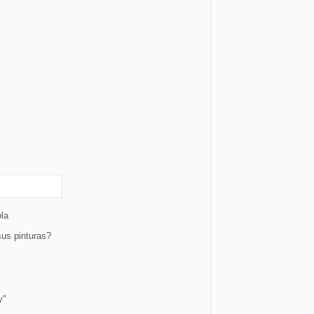
ola
sus pinturas?
y"