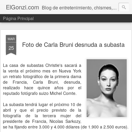
ElGonzi.com
Blog de entretenimiento, chismes, humor, farándula, curiosidades, ovnis, noticias calientes, fotos, videos, paranormal y ¡más!
Página Principal
MAR
Foto de Carla Bruni desnuda a subasta
25
La casa de subastas Christie's sacará a
la venta el próximo mes en Nueva York
un retrato fotográfico de la primera dama
de Francia, Carla Bruni, desnuda,
realizado hace quince años por el
reputado fotógrafo suizo Michel Comte.
La subasta tendrá lugar el próximo 10 de
abril y que el precio previsto de la
fotografía de la tercera mujer del
presidente de Francia, Nicolas Sarkozy,
se ha fijando entre 3.000 y 4.000 dólares (de 1.900 a 2.500 euros).