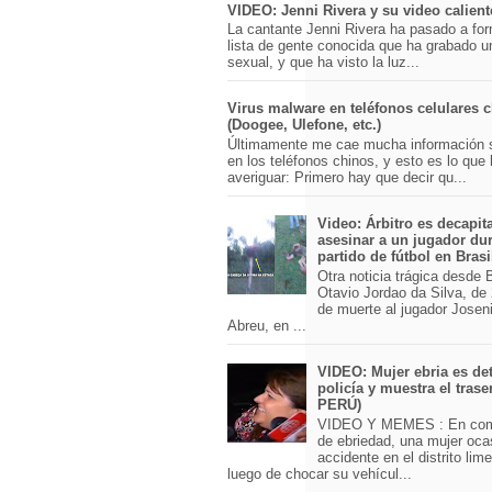
VIDEO: Jenni Rivera y su video calient
La cantante Jenni Rivera ha pasado a for
lista de gente conocida que ha grabado u
sexual, y que ha visto la luz...
Virus malware en teléfonos celulares 
(Doogee, Ulefone, etc.)
Últimamente me cae mucha información 
en los teléfonos chinos, y esto es lo que
averiguar: Primero hay que decir qu...
Video: Árbitro es decapit
asesinar a un jugador du
partido de fútbol en Brasi
Otra noticia trágica desde Br
Otavio Jordao da Silva, de 
de muerte al jugador Josen
Abreu, en ...
VIDEO: Mujer ebria es det
policía y muestra el trase
PERÚ)
VIDEO Y MEMES : En com
de ebriedad, una mujer oca
accidente en el distrito lim
luego de chocar su vehícul...