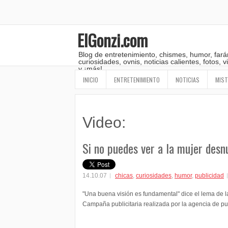
ElGonzi.com
Blog de entretenimiento, chismes, humor, fará
curiosidades, ovnis, noticias calientes, fotos,
y ¡más!
INICIO
ENTRETENIMIENTO
NOTICIAS
MIST
Video:
Si no puedes ver a la mujer desnu
14.10.07
chicas
,
curiosidades
,
humor
,
publicidad
"Una buena visión es fundamental" dice el lema de la
Campaña publicitaria realizada por la agencia de p