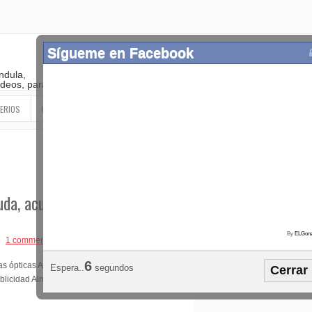
Sígueme en Facebook
ndula,
 videos, paranormal
ERIOS
OTROS
SIGUEME EN LAS REDES SOCIALES
da, acude al oculista
By
ELGonz
1 comment
Popular
Etiquetas
Horósco
5
s ópticas ArtFoco.
Espera..
segundos
Cerrar
¡SÍGUEME EN FACEBOOK!
ublicidad AlmapBBDO de Brasil.