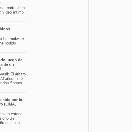
e
mar parte de la
n vídeo íntimo
chinos
sobre malware
 he podido
ado luego de
rante un
l
asil: El árbitro
20 años, hirió
ir dos Santos
enida por la
ro (LIMA,
pleto estado
sionó un
eño de Lince,