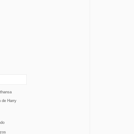
fthansa
 de Harry
ndo
azos