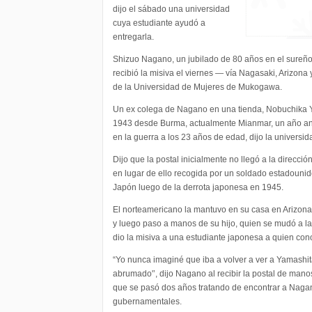
dijo el sábado una universidad
cuya estudiante ayudó a
entregarla.
Shizuo Nagano, un jubilado de 80 años en el sureño
recibió la misiva el viernes — vía Nagasaki, Arizona
de la Universidad de Mujeres de Mukogawa.
Un ex colega de Nagano en una tienda, Nobuchika Ya
1943 desde Burma, actualmente Mianmar, un año an
en la guerra a los 23 años de edad, dijo la universid
Dijo que la postal inicialmente no llegó a la direcc
en lugar de ello recogida por un soldado estadouni
Japón luego de la derrota japonesa en 1945.
El norteamericano la mantuvo en su casa en Arizon
y luego paso a manos de su hijo, quien se mudó a la 
dio la misiva a una estudiante japonesa a quien con
“Yo nunca imaginé que iba a volver a ver a Yamashi
abrumado'’, dijo Nagano al recibir la postal de mano
que se pasó dos años tratando de encontrar a Naga
gubernamentales.