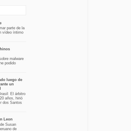
e
mar parte de la
n vídeo íntimo
chinos
sobre malware
 he podido
ado luego de
rante un
l
asil: El árbitro
20 años, hirió
ir dos Santos
an Leon
o de Susan
peruano de