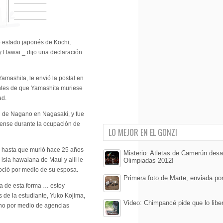
 estado japonés de Kochi,
 y Hawai _ dijo una declaración
mashita, le envió la postal en
tes de que Yamashita muriese
ad.
ión de Nagano en Nagasaki, y fue
dense durante la ocupación de
LO MEJOR EN EL GONZI
a hasta que murió hace 25 años
Misterio: Atletas de Camerún des
isla hawaiana de Maui y allí le
Olimpiadas 2012!
oció por medio de su esposa.
Primera foto de Marte, enviada por
ta de esta forma … estoy
s de la estudiante, Yuko Kojima,
Video: Chimpancé pide que lo liber
no por medio de agencias