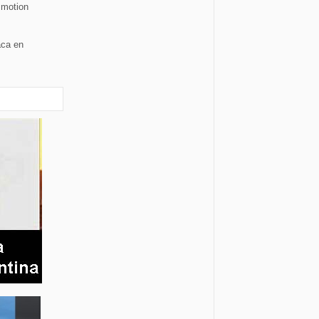
 motion
aca en