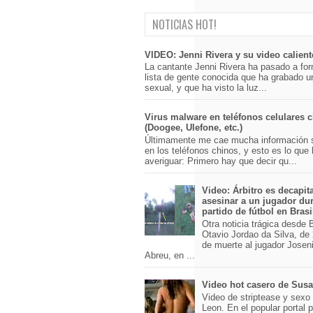
NOTICIAS HOT!
VIDEO: Jenni Rivera y su video calient
La cantante Jenni Rivera ha pasado a for
lista de gente conocida que ha grabado u
sexual, y que ha visto la luz...
Virus malware en teléfonos celulares 
(Doogee, Ulefone, etc.)
Últimamente me cae mucha información 
en los teléfonos chinos, y esto es lo que
averiguar: Primero hay que decir qu...
Video: Árbitro es decapit
asesinar a un jugador du
partido de fútbol en Brasi
Otra noticia trágica desde Br
Otavio Jordao da Silva, de 
de muerte al jugador Josen
Abreu, en ...
Video hot casero de Sus
Video de striptease y sex
Leon. En el popular portal 