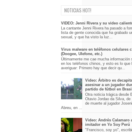
NOTICIAS HOT!
VIDEO: Jenni Rivera y su video calient
La cantante Jenni Rivera ha pasado a for
lista de gente conocida que ha grabado u
sexual, y que ha visto la luz...
Virus malware en teléfonos celulares 
(Doogee, Ulefone, etc.)
Últimamente me cae mucha información 
en los teléfonos chinos, y esto es lo que
averiguar: Primero hay que decir qu...
Video: Árbitro es decapit
asesinar a un jugador du
partido de fútbol en Brasi
Otra noticia trágica desde Br
Otavio Jordao da Silva, de 
de muerte al jugador Josen
Abreu, en ...
Video: Andrés Calamaro 
imitador en Yo Soy Perú
"Francisco, soy yo", escri