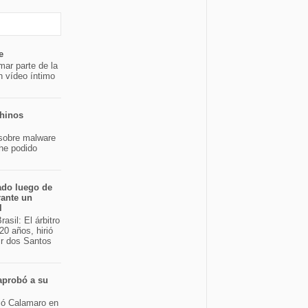
e
mar parte de la
n vídeo íntimo
chinos
sobre malware
 he podido
ado luego de
rante un
l
asil: El árbitro
20 años, hirió
ir dos Santos
aprobó a su
bió Calamaro en