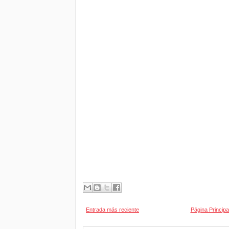
Entrada más reciente
Página Principa