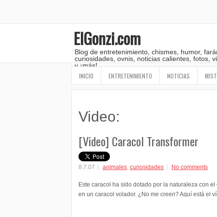
ElGonzi.com
Blog de entretenimiento, chismes, humor, fará
curiosidades, ovnis, noticias calientes, fotos,
y ¡más!
INICIO
ENTRETENIMIENTO
NOTICIAS
MIST
Video:
[Video] Caracol Transformer
8.7.07
animales
,
curiosidades
No comments
Este caracol ha sido dotado por la naturaleza con el
en un caracol volador. ¿No me creen? Aquí está el v