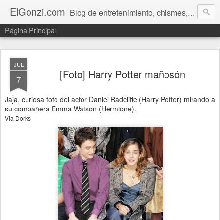
ElGonzi.com
Blog de entretenimiento, chismes, humor, farándula, curiosidades, ovnis, noticias calientes, fotos, videos, paranormal y ¡más!
Página Principal
JUL
[Foto] Harry Potter mañosón
7
Jaja, curiosa foto del actor Daniel Radcliffe (Harry Potter) mirando a
su compañera Emma Watson (Hermione).
Via Dorks