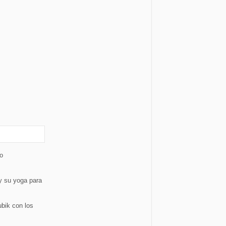
o
y su yoga para
bik con los