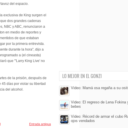
rtavoz del espacio.
 la exclusiva de King surgen el
 que dos grandes cadenas
s, NBC y ABC, renunciaron a
lton en medio de reportes y
smentidos de que estaban
gar por la primera entrevista.
sente durante la hora", dijo a
programado a (el cineasta)
aró que "'Larry King Live' no
LO MEJOR EN EL GONZI
rtes de la prisión, después de
5 días por violar su libertad
Video: Mamá osa regaña a su osit
cia del alcohol.
Video: El regreso de Lena Fokina 
bebes
Video: Récord de armar el cubo Ru
ojos vendados
l
Entrada antigua