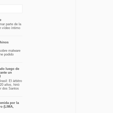
e
mar parte de la
n vídeo íntimo
chinos
sobre malware
 he podido
ado luego de
rante un
l
asil: El árbitro
20 años, hirió
ir dos Santos
enida por la
ro (LIMA,