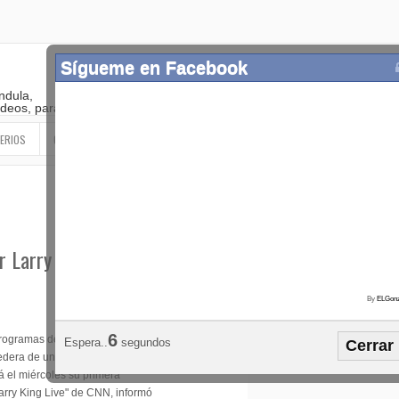
Sígueme en Facebook
ndula,
 videos, paranormal
ERIOS
OTROS
SIGUEME EN LAS REDES SOCIALES
r Larry King
By
ELGonz
Popular
Etiquetas
Horósco
5
programas de
Espera..
segundos
Cerrar
¡SÍGUEME EN FACEBOOK!
redera de una cadena de hoteles
rá el miércoles su primera
Larry King Live" de CNN, informó