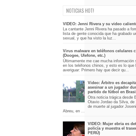
NOTICIAS HOT!
VIDEO: Jenni Rivera y su video calient
La cantante Jenni Rivera ha pasado a for
lista de gente conocida que ha grabado u
sexual, y que ha visto la luz...
Virus malware en teléfonos celulares 
(Doogee, Ulefone, etc.)
Últimamente me cae mucha información 
en los teléfonos chinos, y esto es lo que
averiguar: Primero hay que decir qu...
Video: Árbitro es decapit
asesinar a un jugador du
partido de fútbol en Brasi
Otra noticia trágica desde Br
Otavio Jordao da Silva, de 
de muerte al jugador Josen
Abreu, en ...
VIDEO: Mujer ebria es det
policía y muestra el trase
PERÚ)