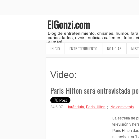
ElGonzi.com
Blog de entretenimiento, chismes, humor, fará
curiosidades, ovnis, noticias calientes, fotos,
y ¡más!
INICIO
ENTRETENIMIENTO
NOTICIAS
MIST
Video:
Paris Hilton será entrevistada po
24.6.07
farándula
,
Paris Hilton
No comments
La estrella de 
televisión y he
Paris Hilton da
entrevista en "