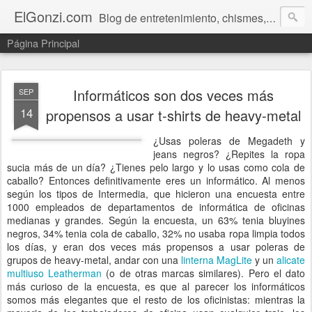
ElGonzi.com
Blog de entretenimiento, chismes, humor, farándula, curiosidades, ovnis, noticias calientes, fotos, videos, paranormal y ¡más!
Página Principal
Informáticos son dos veces más
SEP
14
propensos a usar t-shirts de heavy-metal
¿Usas poleras de Megadeth y
jeans negros? ¿Repites la ropa
sucia más de un día? ¿Tienes pelo largo y lo usas como cola de
caballo? Entonces definitivamente eres un informático. Al menos
según los tipos de Intermedia, que hicieron una encuesta entre
1000 empleados de departamentos de informática de oficinas
medianas y grandes. Según la encuesta, un 63% tenia bluyines
negros, 34% tenia cola de caballo, 32% no usaba ropa limpia todos
los días, y eran dos veces más propensos a usar poleras de
grupos de heavy-metal, andar con una
linterna MagLite
y un
alicate
multiuso Leatherman
(o de otras marcas similares). Pero el dato
más curioso de la encuesta, es que al parecer los informáticos
somos más elegantes que el resto de los oficinistas: mientras la