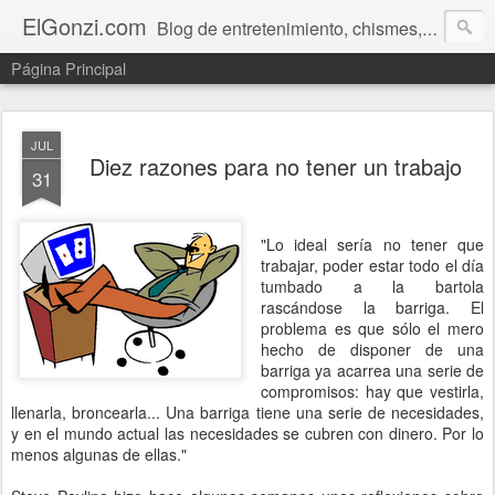
ElGonzi.com
Blog de entretenimiento, chismes, humor, farándula, curiosidades, ovnis, noticias calientes, fotos, videos, paranormal y ¡más!
Página Principal
JUL
Diez razones para no tener un trabajo
31
"Lo ideal sería no tener que
trabajar, poder estar todo el día
tumbado a la bartola
rascándose la barriga. El
problema es que sólo el mero
hecho de disponer de una
barriga ya acarrea una serie de
compromisos: hay que vestirla,
llenarla, broncearla... Una barriga tiene una serie de necesidades,
y en el mundo actual las necesidades se cubren con dinero. Por lo
menos algunas de ellas."