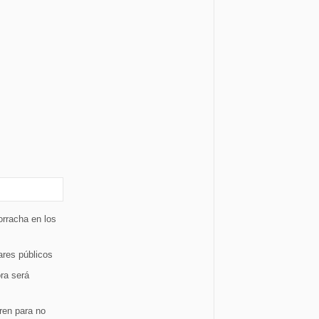
orracha en los
ares públicos
ra será
tren para no