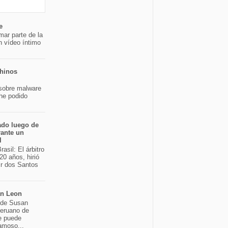
e
mar parte de la
n vídeo íntimo
chinos
sobre malware
 he podido
ado luego de
rante un
l
asil: El árbitro
20 años, hirió
ir dos Santos
an Leon
o de Susan
peruano de
e puede
famoso...