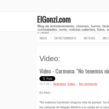
ElGonzi.com
Blog de entretenimiento, chismes, humor, fará
curiosidades, ovnis, noticias calientes, fotos,
y ¡más!
INICIO
ENTRETENIMIENTO
NOTICIAS
MIST
Video:
Video - Carmona: "No tenemos ni
19.5.08
farándula
,
Video
No comments
En Perú:
"No estamos haciendo ninguna vida de pareja", ha 
las cámaras de Magaly Medina a la salida de la san