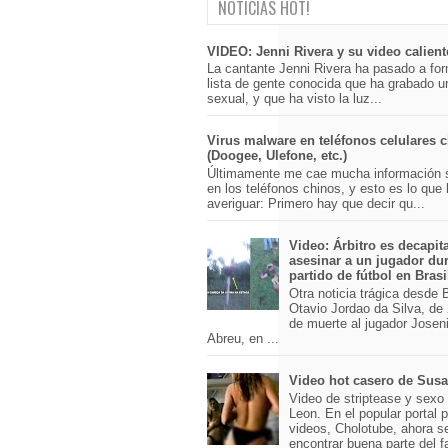
NOTICIAS HOT!
VIDEO: Jenni Rivera y su video calient
La cantante Jenni Rivera ha pasado a for
lista de gente conocida que ha grabado u
sexual, y que ha visto la luz...
Virus malware en teléfonos celulares 
(Doogee, Ulefone, etc.)
Últimamente me cae mucha información 
en los teléfonos chinos, y esto es lo que
averiguar: Primero hay que decir qu...
Video: Árbitro es decapit
asesinar a un jugador du
partido de fútbol en Brasi
Otra noticia trágica desde Br
Otavio Jordao da Silva, de 
de muerte al jugador Josen
Abreu, en ...
Video hot casero de Sus
Video de striptease y sex
Leon. En el popular portal 
videos, Cholotube, ahora s
encontrar buena parte del 