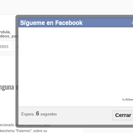
Sígueme en Facebook
ndula,
 videos, paranormal
ERIOS
OTROS
SIGUEME EN LAS REDES SOCIALES
nguna vida de pareja"
By
ELGonz
Popular
Etiquetas
Horósco
5
Espera..
segundos
Cerrar
¡SÍGUEME EN FACEBOOK!
declarado Javier Carmona, para
dwicheria "Palermo", sobre su